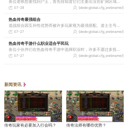
各位老铁想要找到尸王，首先得知道它们主要出没在矿洞区域。根据可靠信息，尸王会出现在毒蛇矿洞的一层和二层，还有比奇矿洞也能遇到它们。特别要留意的是香石墓穴一层，那里
07-28
{dede:global.cfg_webname/}
热血传奇最强组合
道战组合因互补性优势而被许多玩家视为最强搭配。道士主号通过施毒术降低目标防御与持续消耗，配合神圣战甲术提升团队生存能力，而战士英雄则凭借高血量与近战爆发承担前排输
07-27
{dede:global.cfg_webname/}
热血传奇手游什么职业适合平民玩
各位小伙伴们在热血传奇手游中选择职业时，许多不愿过多投入的朋友们往往会感到困惑。根据众多游戏体验者的分享，道士这个职业被普遍认为是比较适合的选择。道士具备全面的能
07-27
{dede:global.cfg_webname/}
新闻资讯
传奇玩家有必要加入行会吗？
传奇法师有哪些优势？