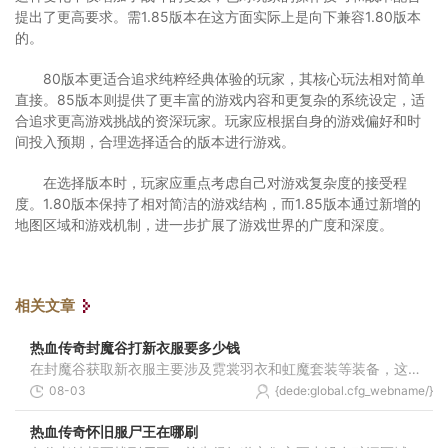
提出了更高要求。需1.85版本在这方面实际上是向下兼容1.80版本
的。
80版本更适合追求纯粹经典体验的玩家，其核心玩法相对简单
直接。85版本则提供了更丰富的游戏内容和更复杂的系统设定，适
合追求更高游戏挑战的资深玩家。玩家应根据自身的游戏偏好和时
间投入预期，合理选择适合的版本进行游戏。
在选择版本时，玩家应重点考虑自己对游戏复杂度的接受程
度。1.80版本保持了相对简洁的游戏结构，而1.85版本通过新增的
地图区域和游戏机制，进一步扩展了游戏世界的广度和深度。
相关文章
热血传奇封魔谷打新衣服要多少钱
在封魔谷获取新衣服主要涉及霓裳羽衣和虹魔套装等装备，这些装备的获取无需直接支付货币，但需要投入时间成本和基础物资消耗。玩家需要准备充足的药水补给和基础装备耐久度维
08-03
{dede:global.cfg_webname/}
热血传奇怀旧服尸王在哪刷