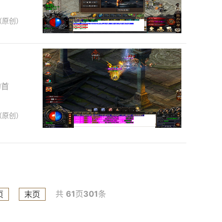
（原创）
的首
（原创）
共
61
页
301
条
页
末页