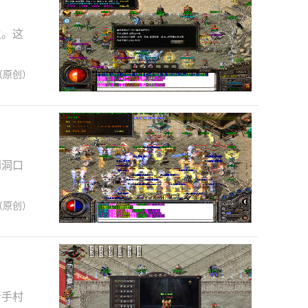
主。这
（原创）
到洞口
（原创）
新手村