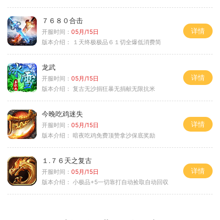
７６８０合击
详情
开服时间：
05月/15日
版本介绍：
１天终极极品６１切全爆低消费简
龙武
详情
开服时间：
05月/15日
版本介绍：
复古无沙捐狂暴无捐献无限抗米
今晚吃鸡迷失
详情
开服时间：
05月/15日
版本介绍：
暗夜吃鸡免费顶赞拿沙保底奖励
１.７６天之复古
详情
开服时间：
05月/15日
版本介绍：
小极品+5一切靠打自动捡取自动回収