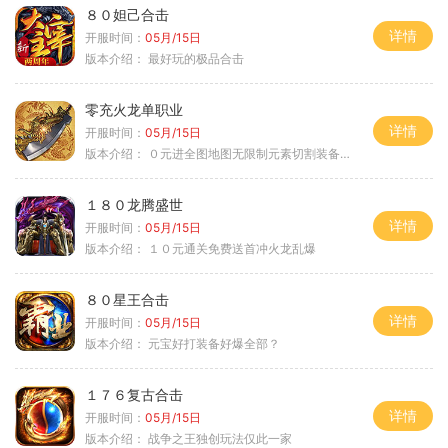
８０妲己合击
详情
开服时间：
05月/15日
版本介绍：
最好玩的极品合击
零充火龙单职业
详情
开服时间：
05月/15日
版本介绍：
０元进全图地图无限制元素切割装备鉴定
１８０龙腾盛世
详情
开服时间：
05月/15日
版本介绍：
１０元通关免费送首冲火龙乱爆
８０星王合击
详情
开服时间：
05月/15日
版本介绍：
元宝好打装备好爆全部？
１７６复古合击
详情
开服时间：
05月/15日
版本介绍：
战争之王独创玩法仅此一家