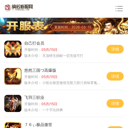
更新时间：2026-05-15
自己打会员
详情
开服时间：
05月/15日
版本介绍：
无顶榜无捐献一切充值可打
悠然三国づ高爆版
详情
开服时间：
05月/15日
版本介绍：
小怪出狠货激情无限刀原汁原味零氪通关
飞羽三职业
详情
开服时间：
05月/15日
版本介绍：
一个字玩得爽
７６ぃ极品傲世