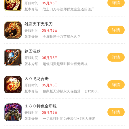
详情
开服时间：
05月/15日
版本介绍：
战士刀刀毒法师群宠宝宝道招僵尸
雄霸天下无限刀
详情
开服时间：
05月/15日
版本介绍：
全屏吸怪十万首爆永久？
轮回沉默
详情
开服时间：
05月/15日
版本介绍：
超低消费超级耐操全程无暗坑
８０飞龙合击
详情
开服时间：
05月/15日
版本介绍：
独家版无沙捐永久保值爆一切1:2000回4
１８０特色金币服
详情
开服时间：
05月/15日
版本介绍：
一切靠打时间为王极品+5散人养老