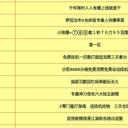
千件限时人人有爆上线就是干
梦回当年0充终极专属人帅爆率高
小怪爆+⑦⑧⑨套１秒７６刀９５范
第一区
免费挂机一切靠打超低消费三天拿沙
沙奖8888沙捐免费顶赞免费自动挂机
独家沉默回忆经典耐玩长久
专属神力倍攻六大陆五剧情
2零门槛打保值 送挂机捡物 三天合
武侠剧情闯荡江湖斩杀杨过迎娶