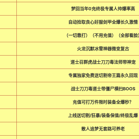
梦回当年0充终极专属人帅爆率高
自动捡取良心好服剑甲全爆长久激情
（一切靠打）（不用充值）（全部看脸
火龙沉默冰雪神器微变复古
道士召群虎战士刀刀毒法师带神宠
专属独家免费送切割帝王篇永久回现
战士刀刀毒道士带僵尸横扫BOOS
充值可打万件限时装备全爆秒？
上线送切割/狂暴/装备保值/终极乱爆
散人追梦无套路可养老