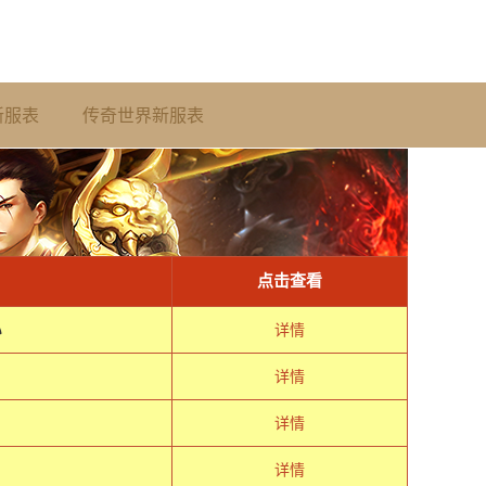
新服表
传奇世界新服表
点击查看
ぃ
详情
详情
详情
详情