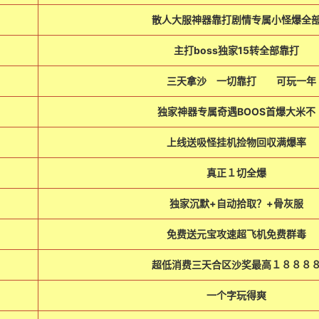
散人大服神器靠打剧情专属小怪爆全
主打boss独家15转全部靠打
三天拿沙 一切靠打 可玩一
独家神器专属奇遇BOOS首爆大米不
上线送吸怪挂机捡物回収满爆率
真正１切全爆
独家沉默+自动拾取？+骨灰服
免费送元宝攻速超飞机免费群毒
超低消费三天合区沙奖最高１８８８
一个字玩得爽