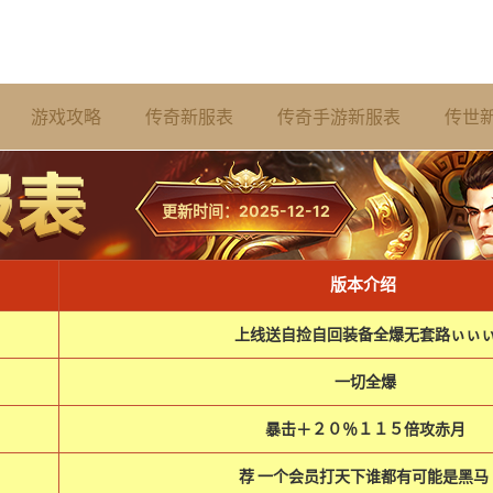
游戏攻略
传奇新服表
传奇手游新服表
传世
更新时间：2025-12-12
版本介绍
上线送自捡自回装备全爆无套路ぃぃ
一切全爆
暴击＋２０％１１５倍攻赤月
荐 一个会员打天下谁都有可能是黑马