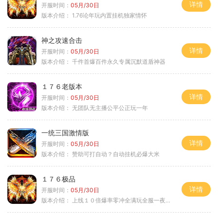
详情
开服时间：
05月/30日
版本介绍：
1.76论年玩内置挂机独家情怀
神之攻速合击
详情
开服时间：
05月/30日
版本介绍：
千件首爆百件永久专属沉默道盾神器
１７６老版本
详情
开服时间：
05月/30日
版本介绍：
无团队无主播公平公正玩一年
一统三国激情版
详情
开服时间：
05月/30日
版本介绍：
赞助可打自动？自动挂机必爆大米
１７６极品
详情
开服时间：
05月/30日
版本介绍：
上线１０倍爆率零冲全满玩全服一夜终极