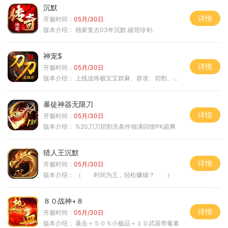
沉默
详情
开服时间：
05月/30日
版本介绍：
独家复古03年沉默.破馆珍剑.
神宠$
详情
开服时间：
05月/30日
版本介绍：
上线送终极宝宝群麻、群攻、切割、吸血
暴徒神器无限刀
详情
开服时间：
05月/30日
版本介绍：
%20刀刀切割无条件领满回馈PK超爽
猎人王沉默
详情
开服时间：
05月/30日
版本介绍：
（ 时间为王，轻松赚烟？ ）
８０战神+８
详情
开服时间：
05月/30日
版本介绍：
暴击＋５０％小极品＋１０武器带毒素