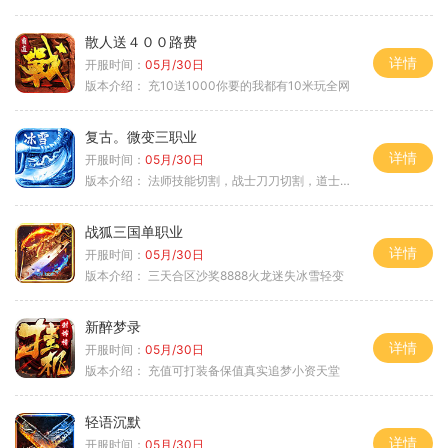
散人送４００路费
详情
开服时间：
05月/30日
版本介绍：
充10送1000你要的我都有10米玩全网
复古。微变三职业
详情
开服时间：
05月/30日
版本介绍：
法师技能切割，战士刀刀切割，道士宠物秒怪
战狐三国单职业
详情
开服时间：
05月/30日
版本介绍：
三天合区沙奖8888火龙迷失冰雪轻变
新醉梦录
详情
开服时间：
05月/30日
版本介绍：
充值可打装备保值真实追梦小资天堂
轻语沉默
详情
开服时间：
05月/30日