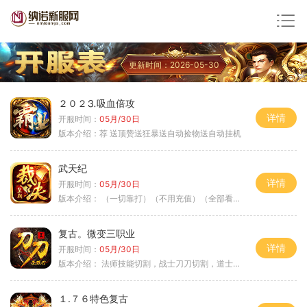
更新时间：2026-05-30
２０２⒊吸血倍攻
详情
开服时间：
05月/30日
版本介绍：
荐 送顶赞送狂暴送自动捡物送自动挂机
武天纪
详情
开服时间：
05月/30日
版本介绍：
（一切靠打）（不用充值）（全部看脸）
复古。微变三职业
详情
开服时间：
05月/30日
版本介绍：
法师技能切割，战士刀刀切割，道士宠物秒怪
１.７６特色复古