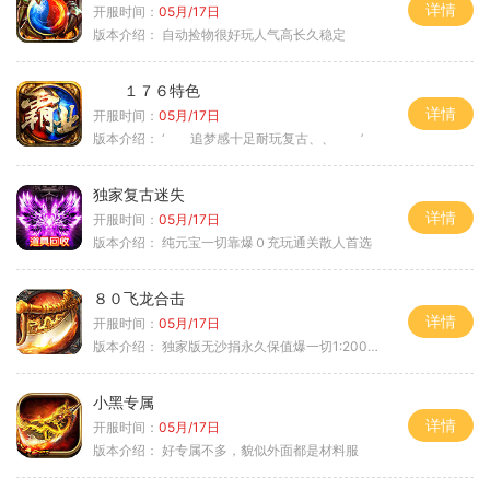
详情
开服时间：
05月/17日
版本介绍：
自动捡物很好玩人气高长久稳定
１７６特色
详情
开服时间：
05月/17日
版本介绍：
‘ 追梦感十足耐玩复古、、 ’
独家复古迷失
详情
开服时间：
05月/17日
版本介绍：
纯元宝一切靠爆０充玩通关散人首选
８０飞龙合击
详情
开服时间：
05月/17日
版本介绍：
独家版无沙捐永久保值爆一切1:2000回3
小黑专属
详情
开服时间：
05月/17日
版本介绍：
好专属不多，貌似外面都是材料服