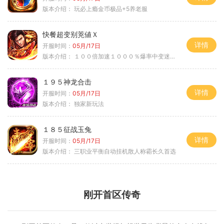
版本介绍：
玩必上瘾金币极品+5养老服
快餐超变别茺値Ｘ
详情
开服时间：
05月/17日
版本介绍：
１００倍加速１０００％爆率中变迷失单职
１９５神龙合击
详情
开服时间：
05月/17日
版本介绍：
独家新玩法
１８５征战玉兔
详情
开服时间：
05月/17日
版本介绍：
三职业平衡自动挂机散人称霸长久首选
刚开首区传奇