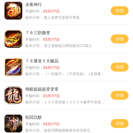
永夜神行
详情
开服时间：
05月/17日
版本介绍：
散人追梦无套路可养老
７６三职微变
详情
开服时间：
05月/17日
版本介绍：
道士宠物猛法师技能无CD战士
７６屠龙Ｘ大极品
详情
开服时间：
05月/17日
版本介绍：
（一切靠打）（不用充值）（全部看脸）
倒赔超超超变变变
详情
开服时间：
05月/17日
版本介绍：
１００倍加速１０００％爆率中变迷失单职
轮回沉默
详情
开服时间：
05月/17日
版本介绍：
超低消费超级耐操全程无暗坑