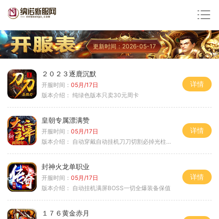
更新时间：2026-05-17
２０２３逐鹿沉默
详情
开服时间：
05月/17日
版本介绍：
纯绿色版本只卖30元周卡
皇朝专属漂满赞
详情
开服时间：
05月/17日
版本介绍：
自动穿戴自动挂机刀刀切割必掉光柱自动
封神火龙单职业
详情
开服时间：
05月/17日
版本介绍：
自动挂机满屏BOSS一切全爆装备保值
１７６黄金赤月