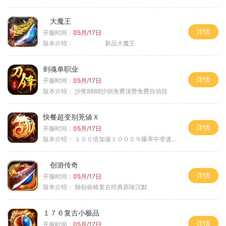
大魔王
详情
开服时间：
05月/17日
版本介绍：
新品大魔王
剑魂单职业
详情
开服时间：
05月/17日
版本介绍：
沙奖8888沙捐免费顶赞免费自动挂
快餐超变别茺値Ｘ
详情
开服时间：
05月/17日
版本介绍：
１００倍加速１０００％爆率中变迷失单职
创游传奇
详情
开服时间：
05月/17日
版本介绍：
独创命格复古经典原味沉默
１７６复古小极品
详情
开服时间：
05月/17日