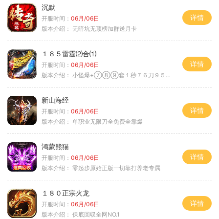
沉默
详情
开服时间：
06月/06日
版本介绍：
无暗坑无顶榜加群送月卡
１８５雷霆⑵合⑴
详情
开服时间：
06月/06日
版本介绍：
小怪爆+⑦⑧⑨套１秒７６刀９５范围捡
新山海经
详情
开服时间：
06月/06日
版本介绍：
单职业无限刀全免费全靠爆
鸿蒙熊猫
详情
开服时间：
06月/06日
版本介绍：
零起步原始正版一切靠打养老专属
１８０正宗火龙
详情
开服时间：
06月/06日
版本介绍：
保底回収全网NO.1