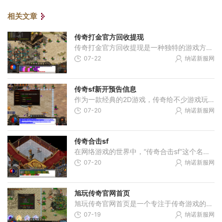
相关文章
传奇打金官方回收提现
传奇打金官方回收提现是一种独特的游戏方式，它不仅让玩家可以享受传奇的乐趣，还能通过游戏中的收集、回收和提现系统来获取真实货币。下面将详细介绍这一创新的游戏模式。传
07-22
纳诺新服网
传奇sf新开预告信息
作为一款经典的2D游戏，传奇给不少游戏玩家带来了很多美好的回忆。它以角色扮演为主题，通过万人在线的模式，让玩家们可以尽情展现自己的实力和智慧。今天，我将向大家介绍一下
07-20
纳诺新服网
传奇合击sf
在网络游戏的世界中，“传奇合击sf”这个名字对于众多玩家而言，绝对不会感到陌生。冰雪传奇是一款以经典传奇游戏为蓝本，融合了新元素和创新玩法的2D角色扮演游戏，它不仅延续
07-20
纳诺新服网
旭玩传奇官网首页
旭玩传奇官网首页是一个专注于传奇游戏的在线平台。作为传奇游戏的经典之作，《传奇》自问世以来便吸引了一大批忠实的玩家。旭玩传奇官网首页致力于为广大玩家提供优质、稳定
07-19
纳诺新服网