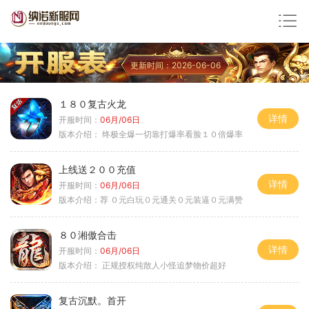
更新时间：2026-06-06
１８０复古火龙
详情
开服时间：
06月/06日
版本介绍：
终极全爆一切靠打爆率看脸１０倍爆率
上线送２００充值
详情
开服时间：
06月/06日
版本介绍：
荐 ０元白玩０元通关０元装逼０元满赞
８０湘傲合击
详情
开服时间：
06月/06日
版本介绍：
正规授权纯散人小怪追梦物价超好
复古沉默。首开