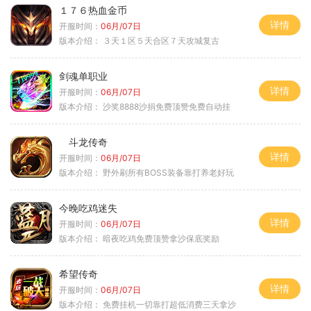
１７６热血金币
详情
开服时间：
06月/07日
版本介绍：
３天１区５天合区７天攻城复古
剑魂单职业
详情
开服时间：
06月/07日
版本介绍：
沙奖8888沙捐免费顶赞免费自动挂
斗龙传奇
详情
开服时间：
06月/07日
版本介绍：
野外刷所有BOSS装备靠打养老好玩
今晚吃鸡迷失
详情
开服时间：
06月/07日
版本介绍：
暗夜吃鸡免费顶赞拿沙保底奖励
希望传奇
详情
开服时间：
06月/07日
版本介绍：
免费挂机一切靠打超低消费三天拿沙