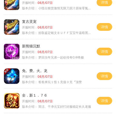
详情
开服时间：
06月/07日
版本介绍：
小怪出狠货激情无限刀原汁原味零氪通关
复古灵宠
详情
开服时间：
06月/07日
版本介绍：
拾取鉴定铭文ＢＵＦＦ宝宝牛逼暗黑属性
新熊猫沉默
详情
开服时间：
06月/07日
版本介绍：
梦回当年兄弟一起砍传奇0冲终极
免。费。火。龙
详情
开服时间：
06月/07日
版本介绍：
爸爸来玩１怪１充值０充〞顶赞
全．新１．７６
详情
开服时间：
06月/07日
版本介绍：
简洁、干净元宝好打好服稳定长久老服