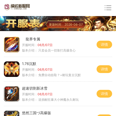
更新时间：2026-06-07
龍界专属
详情
开服时间：
06月/07日
版本介绍：
只卖会员一切靠打高爆良心
1.76沉默
详情
开服时间：
06月/07日
版本介绍：
免费自动拾取？+耐玩复古沉默
超速切割新冰雪
详情
开服时间：
06月/07日
版本介绍：
送捐献狂暴大小神魔永久耐玩
悠然三国づ高爆版