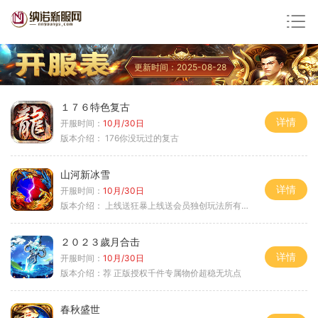
更新时间：2025-08-28
１７６特色复古
详情
开服时间：
10月/30日
版本介绍：
176你没玩过的复古
山河新冰雪
详情
开服时间：
10月/30日
版本介绍：
上线送狂暴上线送会员独创玩法所有装备靠
２０２３歲月合击
详情
开服时间：
10月/30日
版本介绍：
荐 正版授权千件专属物价超稳无坑点
春秋盛世