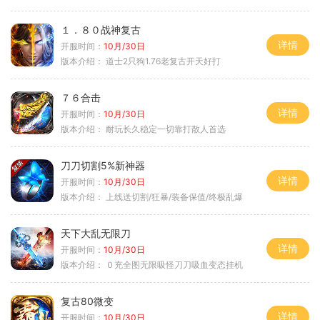
１．８０战神复古
详情
开服时间：
10月/30日
版本介绍：
道士2只狗1.76老复古开天好打
７６合击
详情
开服时间：
10月/30日
版本介绍：
耐玩长久稳定一切靠打散人首选
刀刀切割5%新神器
详情
开服时间：
10月/30日
版本介绍：
上线送切割/狂暴/装备保值/终极乱爆
天下大乱无限刀
详情
开服时间：
10月/30日
版本介绍：
０充全图无限吸怪刀刀吸血变态挂机
复古80微变
详情
开服时间：
10月/30日