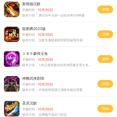
新熊猫沉默
详情
开服时间：
10月/30日
版本介绍：
梦回当年兄弟一起砍传奇0冲终极
龍图腾2023版
详情
开服时间：
10月/30日
版本介绍：
沉默专属线索剧情密室秘境奇遇.
１８５豪情玉兔
详情
开服时间：
10月/30日
版本介绍：
1.85玉兔韩版仙剑杀神恶魔冰雪火龙神器专属
神雕武侠剧情
详情
开服时间：
10月/30日
版本介绍：
武侠剧情闯荡江湖斩杀杨过迎娶
圣灵沉默
详情
开服时间：
10月/30日
版本介绍：
全网最牛逼的三职业