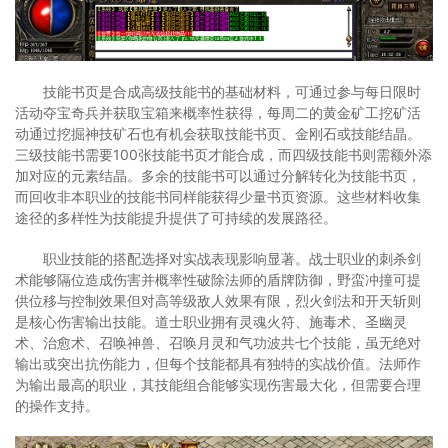
技能书页是合成高级技能书的基础材料，可通过参与每日限时
活动夺宝奇兵并获取宝箱来概率性获得，每周二的黄金矿工挖矿活
动通过挖掘神技矿石也有机会获取技能书页、金刚石或技能结晶。
三级技能书需要100张技能书页才能合成，而四级技能书则需额外添
加对应的元素结晶。多余的技能书可以通过分解转化为技能书页，
而回收非本职业的技能书同样能获得少量书页资源。这些材料收集
途径的多样性为技能提升提供了可持续的发展路径。
职业技能的搭配选择对实战表现影响显著。战士职业的刺杀剑
术能够隔位造成伤害并概率性破除法师的盾牌防御，野蛮冲撞可提
供位移与控制效果但对高等级敌人效果有限，烈火剑法和开天斩则
是核心伤害输出技能。道士职业拥有灵魂火符、施毒术、圣幽灵
术、治愈术、召唤神兽、召唤月灵和气功波共七个技能，虽无绝对
输出或突出抗伤能力，但每个技能都具有独特的实战价值。法师作
为输出最高的职业，其技能组合能够实现伤害最大化，但需要合理
的操作支持。