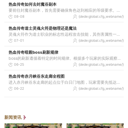
热血传奇如何去封魔谷副本
要前往封魔谷副本，首先需要确保角色达到相应的等级要求。玩家需要完成特定的前置任务才能获得进入封魔谷的资格。通常情况下，玩家需要前往比奇省找到指定的任务NPC接取相关任
08-08
{dede:global.cfg_webname/}
热血传奇道士灵魂火符是物理还是魔法
灵魂火符作为道士职业的标志性远程攻击技能，其伤害属性一直是玩家探讨的焦点。根据游戏机制和玩家实践验证，灵魂火符属于魔法伤害类型，这意味着它在攻击时会受到目标魔御属
07-01
{dede:global.cfg_webname/}
热血传奇暗殿boss刷新规律
boss的刷新遵循着特定的时间规律。根据多个玩家的实际观察经验，未知暗殿的整体刷新周期大约为三至四小时一次，这个时间间隔并非绝对固定，有时会受到服务器状态等因素的影响而
06-25
{dede:global.cfg_webname/}
热血传奇赤月峡谷东走廊全程图
进入赤月峡谷东走廊的起点位于白日门地图，玩家需要先抵达白日门坐标区域。丛林迷宫是前往赤月峡谷的必经通道，该区域存在三个不同方向的入口，其中位于右上角的入口通向赤月
06-22
{dede:global.cfg_webname/}
新闻资讯