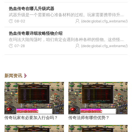
热血传奇在哪儿升级武器
武器升级是一个需要精心准备材料的过程。玩家需要携带待升级的武器、足够纯度的黑铁矿以及与武器属性相匹配的首饰，前往指定的NPC处进行升级操作。常见的升级地点包括沙巴克武
08-02
{dede:global.cfg_webname/}
热血传奇最详细攻略怪物介绍
在玛法大陆闯荡时，咱们肯定会遇到各种各样的怪物。这些怪物分布在不同的地图中，各有各的特点和攻击方式，了解它们的习性对咱们的冒险可是大有帮助。从新手村的低级小怪到高
07-28
{dede:global.cfg_webname/}
新闻资讯
传奇玩家有必要加入行会吗？
传奇法师有哪些优势？