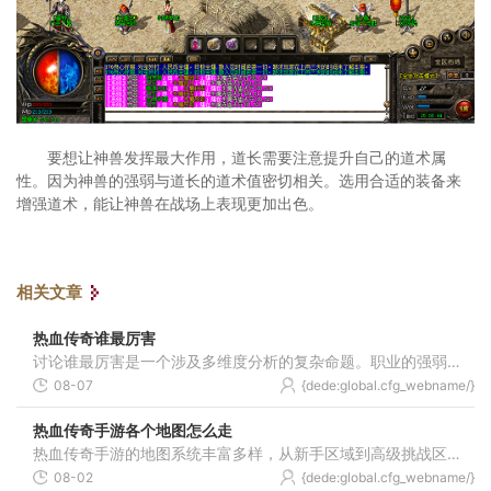
要想让神兽发挥最大作用，道长需要注意提升自己的道术属
性。因为神兽的强弱与道长的道术值密切相关。选用合适的装备来
增强道术，能让神兽在战场上表现更加出色。
相关文章
热血传奇谁最厉害
讨论谁最厉害是一个涉及多维度分析的复杂命题。职业的强弱并非绝对，而是取决于玩家对职业特性的理解、技能搭配的合理性以及实战环境的适应能力。战士以其高生命值与物理攻击
08-07
{dede:global.cfg_webname/}
热血传奇手游各个地图怎么走
热血传奇手游的地图系统丰富多样，从新手区域到高级挑战区域都有明确的路径指引。玩家进入游戏初期需要通过新手村熟悉基本操作，随后可前往盟重省开始探险旅程。游戏内大部分
08-02
{dede:global.cfg_webname/}